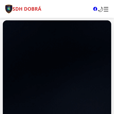
🌙
☰
SDH DOBRÁ