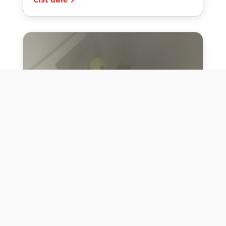
10. července 2026
Těžko na cvičišti, lehko na
bojišti
Dne 10. července 2026 jsme si na vlastní
kůži otestovali přísloví těžko na cvičišti,
lehko na bojišti. Pomocí přístroje ...