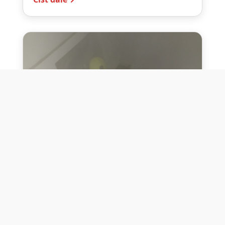
10. července 2026
Těžko na cvičišti, lehko na
bojišti
Dne 10. července 2026 jsme si na vlastní
kůži otestovali přísloví těžko na cvičišti,
lehko na bojišti. Pomocí přístroje ...