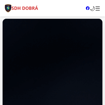
🌙
☰
SDH DOBRÁ