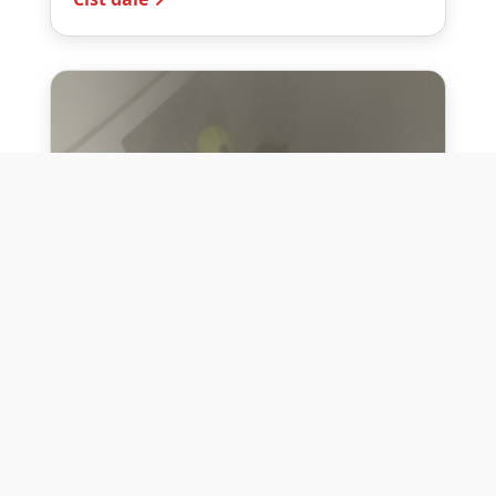
10. července 2026
Těžko na cvičišti, lehko na
bojišti
Dne 10. července 2026 jsme si na vlastní
kůži otestovali přísloví těžko na cvičišti,
lehko na bojišti. Pomocí přístroje ...