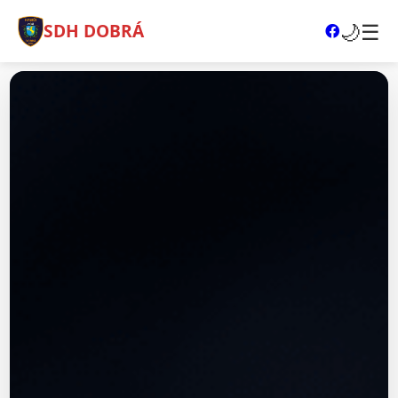
🌙
☰
SDH DOBRÁ