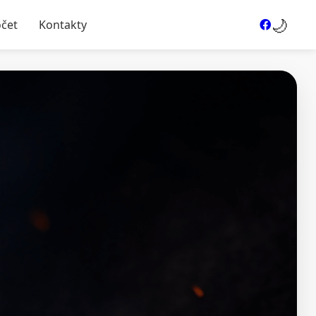
🌙
očet
Kontakty