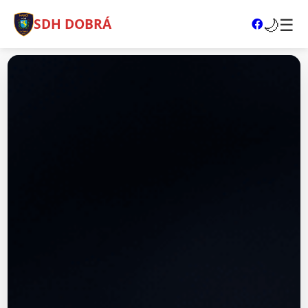
🌙
☰
SDH DOBRÁ