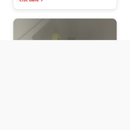
10. července 2026
Těžko na cvičišti, lehko na
bojišti
Dne 10. července 2026 jsme si na vlastní
kůži otestovali přísloví těžko na cvičišti,
lehko na bojišti. Pomocí přístroje ...