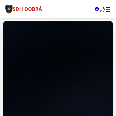
🌙
☰
SDH DOBRÁ