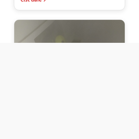
10. července 2026
Těžko na cvičišti, lehko na
bojišti
Dne 10. července 2026 jsme si na vlastní
kůži otestovali přísloví těžko na cvičišti,
lehko na bojišti. Pomocí přístroje ...