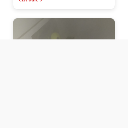
10. července 2026
Těžko na cvičišti, lehko na
bojišti
Dne 10. července 2026 jsme si na vlastní
kůži otestovali přísloví těžko na cvičišti,
lehko na bojišti. Pomocí přístroje ...