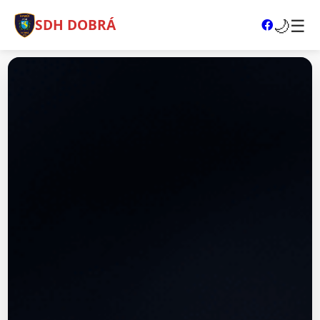
🌙
☰
SDH DOBRÁ