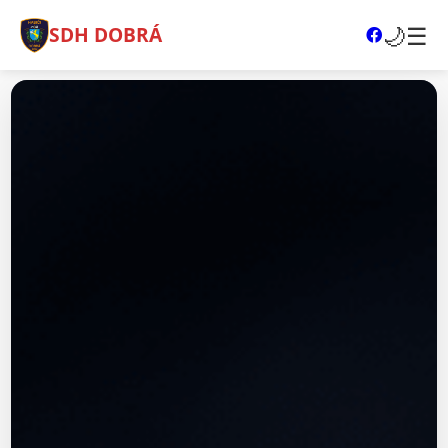
🌙
☰
SDH DOBRÁ