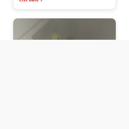
10. července 2026
Těžko na cvičišti, lehko na
bojišti
Dne 10. července 2026 jsme si na vlastní
kůži otestovali přísloví těžko na cvičišti,
lehko na bojišti. Pomocí přístroje ...