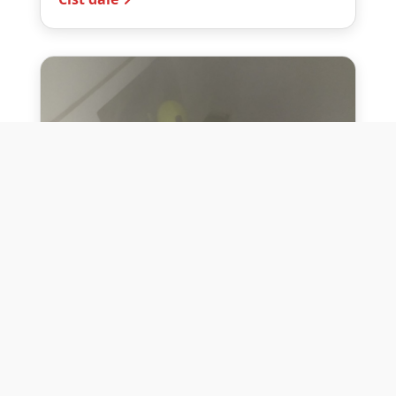
10. července 2026
Těžko na cvičišti, lehko na
bojišti
Dne 10. července 2026 jsme si na vlastní
kůži otestovali přísloví těžko na cvičišti,
lehko na bojišti. Pomocí přístroje ...