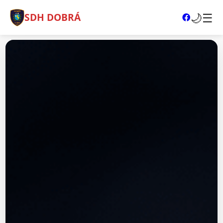
🌙
☰
SDH DOBRÁ