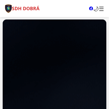
🌙
☰
SDH DOBRÁ