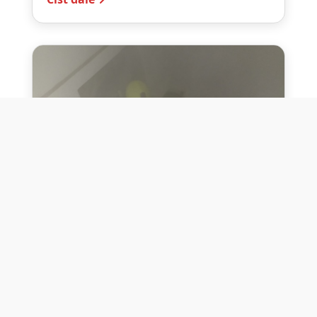
10. července 2026
Těžko na cvičišti, lehko na
bojišti
Dne 10. července 2026 jsme si na vlastní
kůži otestovali přísloví těžko na cvičišti,
lehko na bojišti. Pomocí přístroje ...