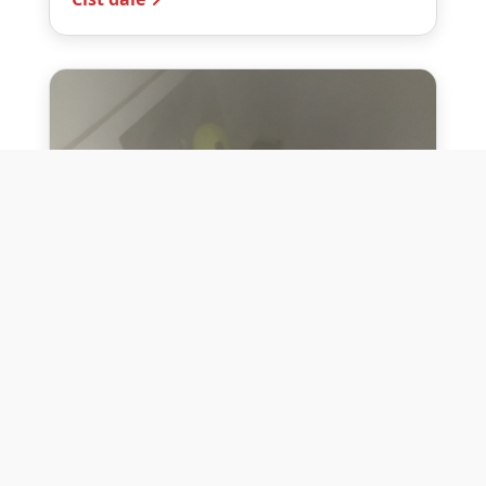
10. července 2026
Těžko na cvičišti, lehko na
bojišti
Dne 10. července 2026 jsme si na vlastní
kůži otestovali přísloví těžko na cvičišti,
lehko na bojišti. Pomocí přístroje ...