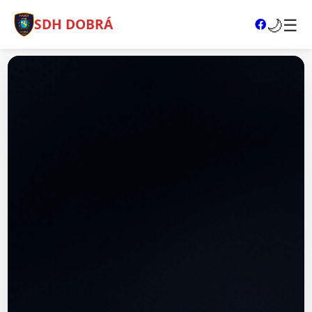
🌙
☰
SDH DOBRÁ