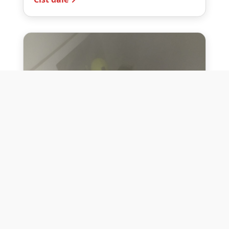
10. července 2026
Těžko na cvičišti, lehko na
bojišti
Dne 10. července 2026 jsme si na vlastní
kůži otestovali přísloví těžko na cvičišti,
lehko na bojišti. Pomocí přístroje ...