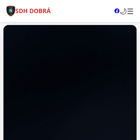
🌙
☰
SDH DOBRÁ