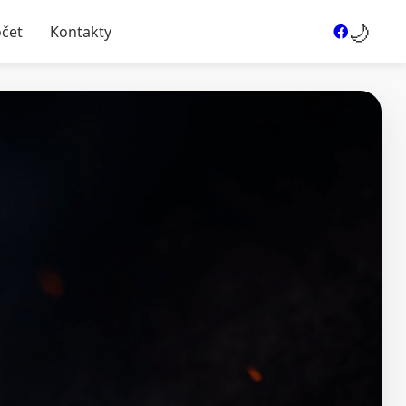
🌙
očet
Kontakty