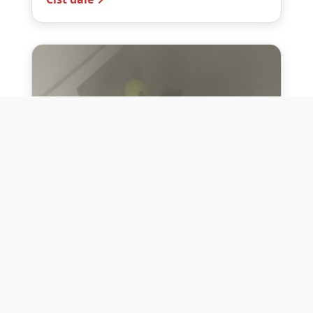
10. července 2026
Těžko na cvičišti, lehko na
bojišti
Dne 10. července 2026 jsme si na vlastní
kůži otestovali přísloví těžko na cvičišti,
lehko na bojišti. Pomocí přístroje ...