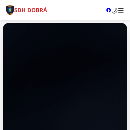
🌙
☰
SDH DOBRÁ