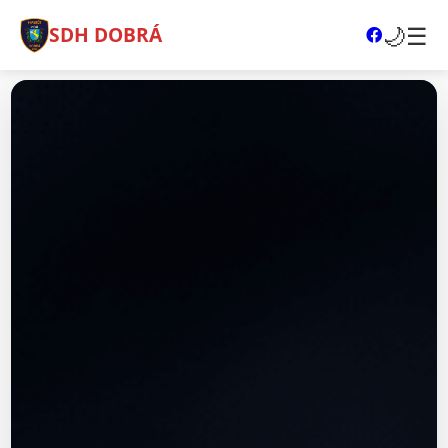
🌙
☰
SDH DOBRÁ