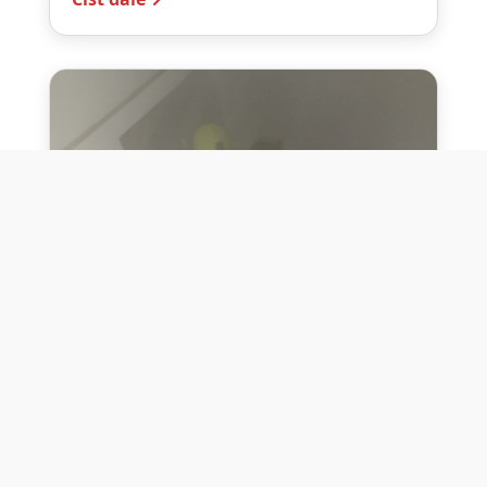
10. července 2026
Těžko na cvičišti, lehko na
bojišti
Dne 10. července 2026 jsme si na vlastní
kůži otestovali přísloví těžko na cvičišti,
lehko na bojišti. Pomocí přístroje ...