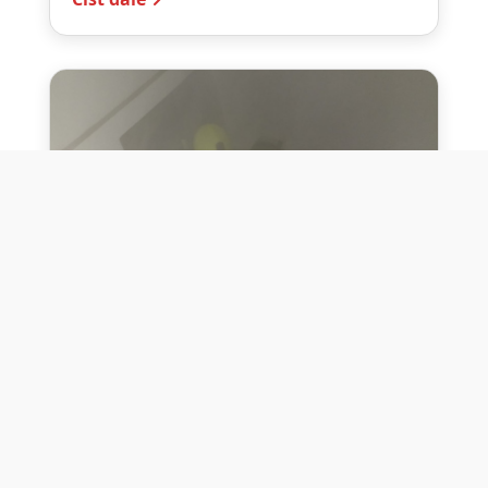
10. července 2026
Těžko na cvičišti, lehko na
bojišti
Dne 10. července 2026 jsme si na vlastní
kůži otestovali přísloví těžko na cvičišti,
lehko na bojišti. Pomocí přístroje ...