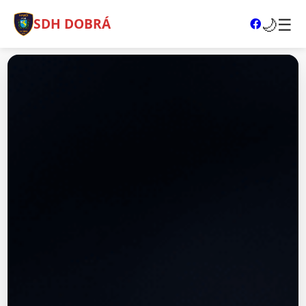
🌙
☰
SDH DOBRÁ