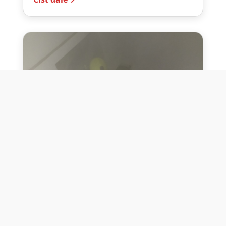
10. července 2026
Těžko na cvičišti, lehko na
bojišti
Dne 10. července 2026 jsme si na vlastní
kůži otestovali přísloví těžko na cvičišti,
lehko na bojišti. Pomocí přístroje ...