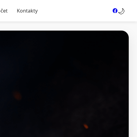
🌙
očet
Kontakty