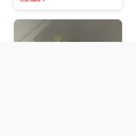
10. července 2026
Těžko na cvičišti, lehko na
bojišti
Dne 10. července 2026 jsme si na vlastní
kůži otestovali přísloví těžko na cvičišti,
lehko na bojišti. Pomocí přístroje ...