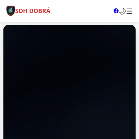
🌙
☰
SDH DOBRÁ