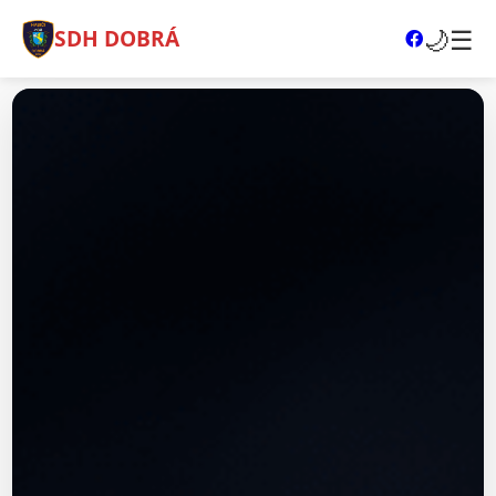
🌙
☰
SDH DOBRÁ