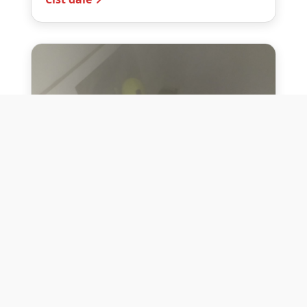
10. července 2026
Těžko na cvičišti, lehko na
bojišti
Dne 10. července 2026 jsme si na vlastní
kůži otestovali přísloví těžko na cvičišti,
lehko na bojišti. Pomocí přístroje ...