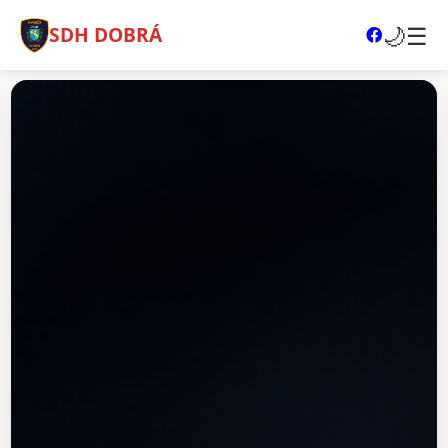
🌙
☰
SDH DOBRÁ