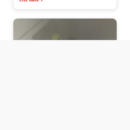
10. července 2026
Těžko na cvičišti, lehko na
bojišti
Dne 10. července 2026 jsme si na vlastní
kůži otestovali přísloví těžko na cvičišti,
lehko na bojišti. Pomocí přístroje ...