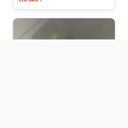
10. července 2026
Těžko na cvičišti, lehko na
bojišti
Dne 10. července 2026 jsme si na vlastní
kůži otestovali přísloví těžko na cvičišti,
lehko na bojišti. Pomocí přístroje ...