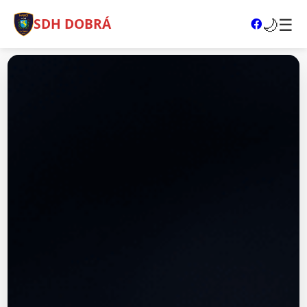
🌙
☰
SDH DOBRÁ