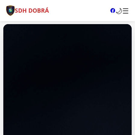
🌙
☰
SDH DOBRÁ