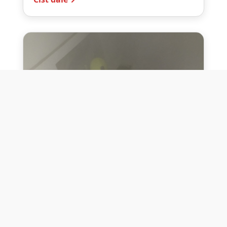
10. července 2026
Těžko na cvičišti, lehko na
bojišti
Dne 10. července 2026 jsme si na vlastní
kůži otestovali přísloví těžko na cvičišti,
lehko na bojišti. Pomocí přístroje ...