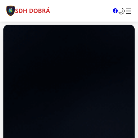
🌙
☰
SDH DOBRÁ