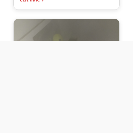
10. července 2026
Těžko na cvičišti, lehko na
bojišti
Dne 10. července 2026 jsme si na vlastní
kůži otestovali přísloví těžko na cvičišti,
lehko na bojišti. Pomocí přístroje ...