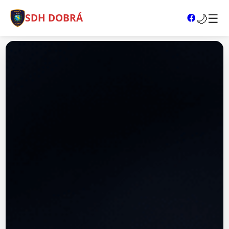
🌙
☰
SDH DOBRÁ