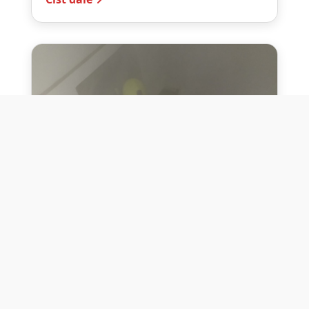
10. července 2026
Těžko na cvičišti, lehko na
bojišti
Dne 10. července 2026 jsme si na vlastní
kůži otestovali přísloví těžko na cvičišti,
lehko na bojišti. Pomocí přístroje ...