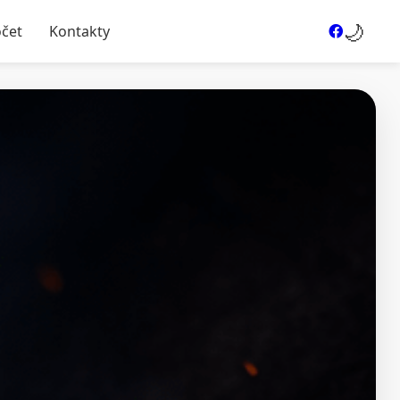
🌙
očet
Kontakty