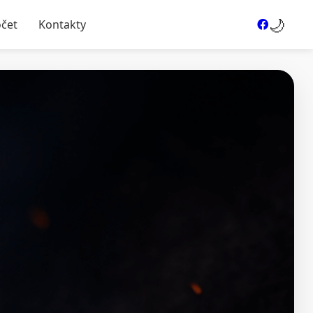
🌙
očet
Kontakty