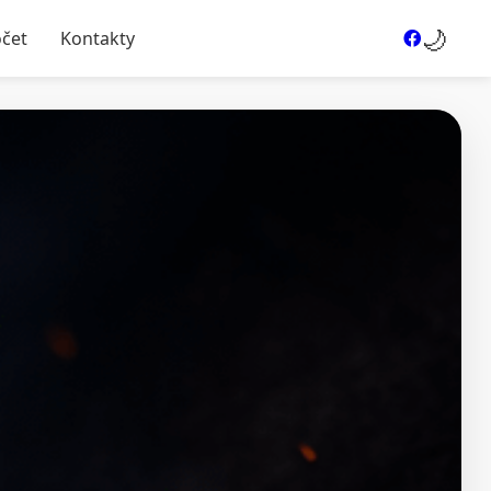
🌙
očet
Kontakty