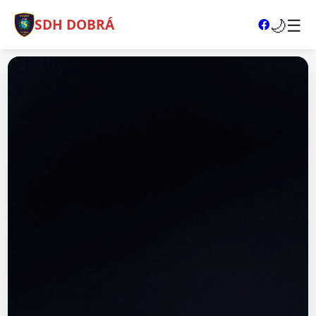
🌙
☰
SDH DOBRÁ