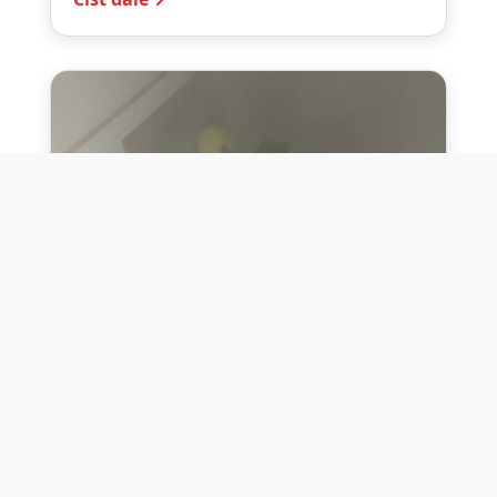
10. července 2026
Těžko na cvičišti, lehko na
bojišti
Dne 10. července 2026 jsme si na vlastní
kůži otestovali přísloví těžko na cvičišti,
lehko na bojišti. Pomocí přístroje ...