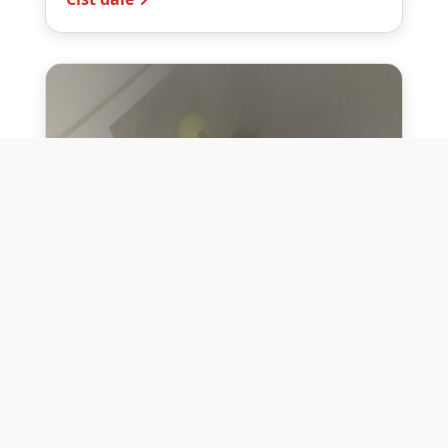
10. července 2026
Těžko na cvičišti, lehko na
bojišti
Dne 10. července 2026 jsme si na vlastní
kůži otestovali přísloví těžko na cvičišti,
lehko na bojišti. Pomocí přístroje ...