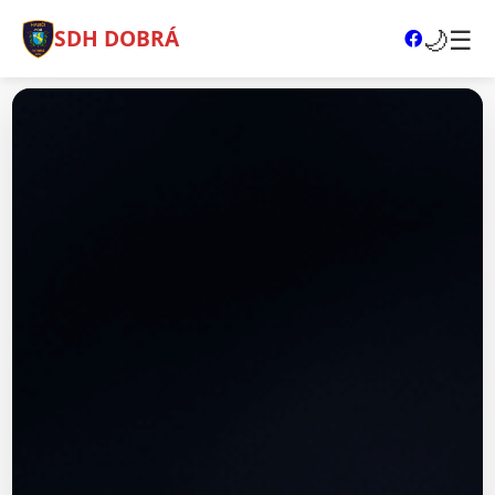
🌙
☰
SDH DOBRÁ