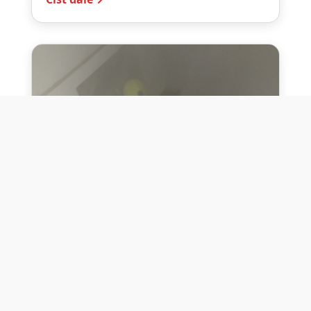
10. července 2026
Těžko na cvičišti, lehko na
bojišti
Dne 10. července 2026 jsme si na vlastní
kůži otestovali přísloví těžko na cvičišti,
lehko na bojišti. Pomocí přístroje ...