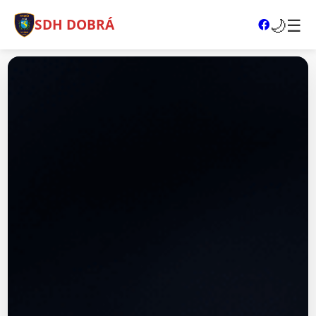
🌙
☰
SDH DOBRÁ