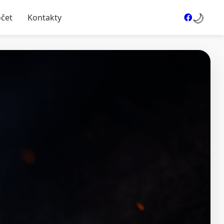
🌙
očet
Kontakty