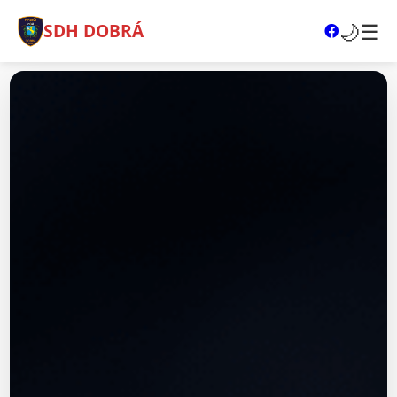
🌙
☰
SDH DOBRÁ