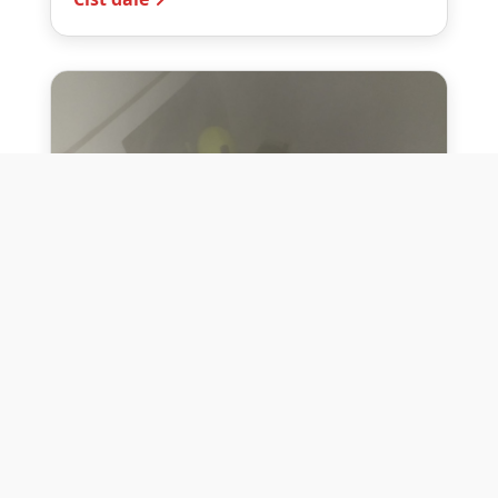
10. července 2026
Těžko na cvičišti, lehko na
bojišti
Dne 10. července 2026 jsme si na vlastní
kůži otestovali přísloví těžko na cvičišti,
lehko na bojišti. Pomocí přístroje ...