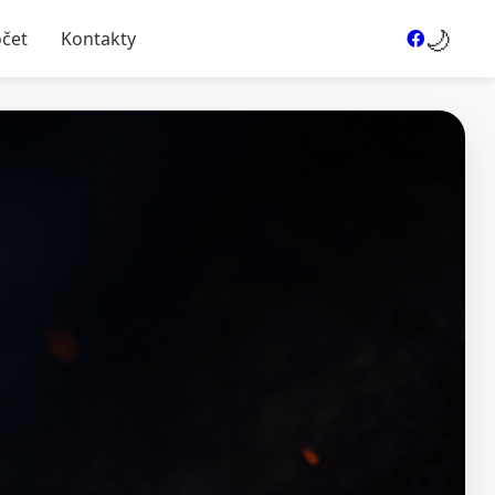
🌙
očet
Kontakty