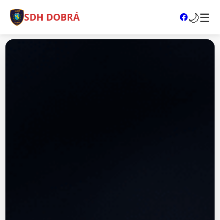
🌙
☰
SDH DOBRÁ