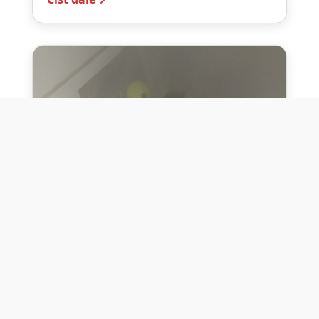
10. července 2026
Těžko na cvičišti, lehko na
bojišti
Dne 10. července 2026 jsme si na vlastní
kůži otestovali přísloví těžko na cvičišti,
lehko na bojišti. Pomocí přístroje ...