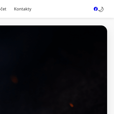
🌙
očet
Kontakty