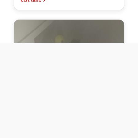
10. července 2026
Těžko na cvičišti, lehko na
bojišti
Dne 10. července 2026 jsme si na vlastní
kůži otestovali přísloví těžko na cvičišti,
lehko na bojišti. Pomocí přístroje ...