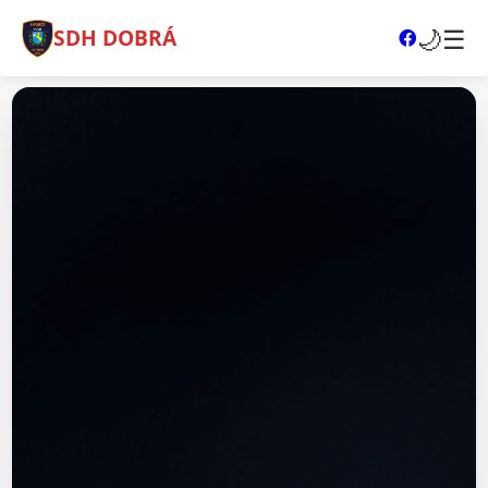
🌙
☰
SDH DOBRÁ