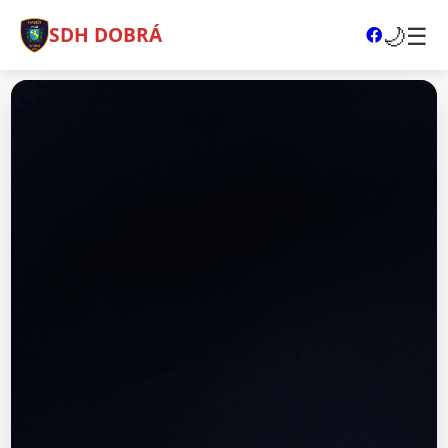
🌙
☰
SDH DOBRÁ