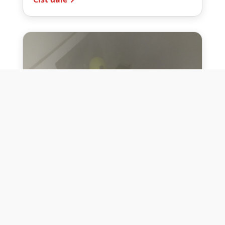
10. července 2026
Těžko na cvičišti, lehko na
bojišti
Dne 10. července 2026 jsme si na vlastní
kůži otestovali přísloví těžko na cvičišti,
lehko na bojišti. Pomocí přístroje ...