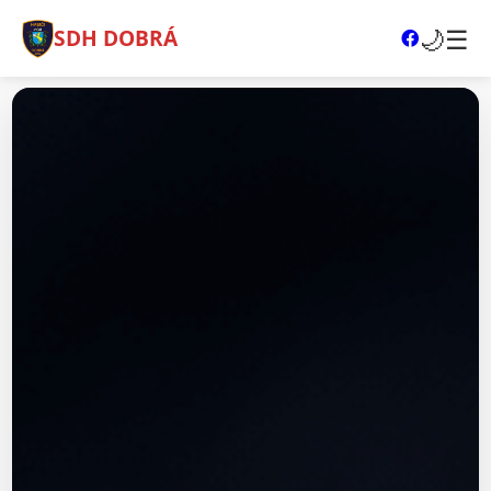
🌙
☰
SDH DOBRÁ