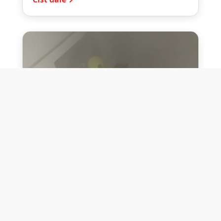
10. července 2026
Těžko na cvičišti, lehko na
bojišti
Dne 10. července 2026 jsme si na vlastní
kůži otestovali přísloví těžko na cvičišti,
lehko na bojišti. Pomocí přístroje ...