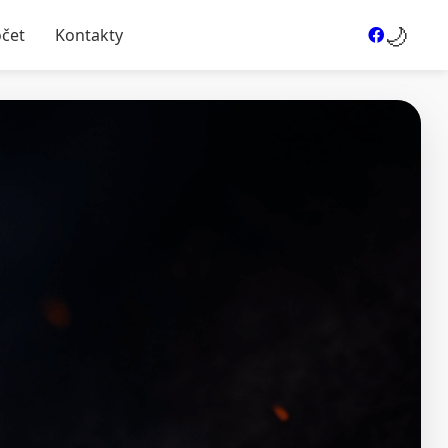
🌙
očet
Kontakty