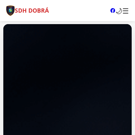
🌙
☰
SDH DOBRÁ