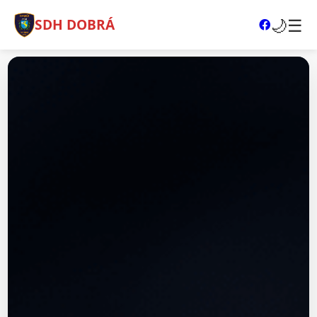
🌙
☰
SDH DOBRÁ