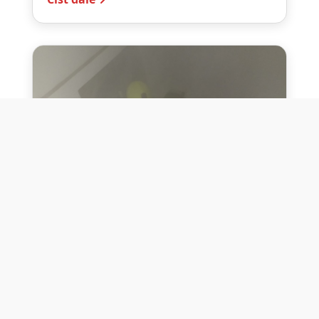
10. července 2026
Těžko na cvičišti, lehko na
bojišti
Dne 10. července 2026 jsme si na vlastní
kůži otestovali přísloví těžko na cvičišti,
lehko na bojišti. Pomocí přístroje ...