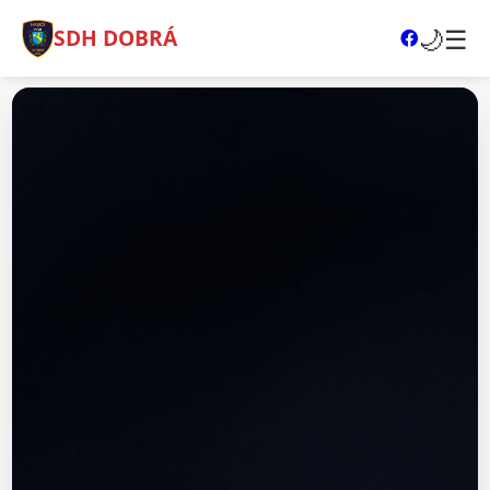
🌙
☰
SDH DOBRÁ