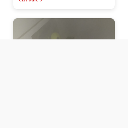
10. července 2026
Těžko na cvičišti, lehko na
bojišti
Dne 10. července 2026 jsme si na vlastní
kůži otestovali přísloví těžko na cvičišti,
lehko na bojišti. Pomocí přístroje ...