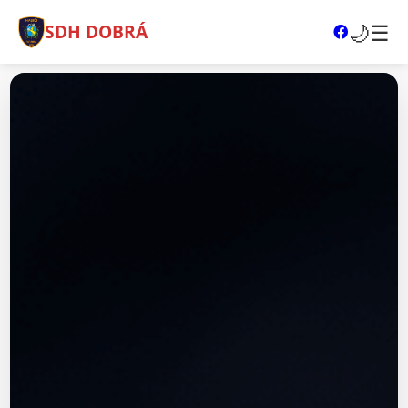
🌙
☰
SDH DOBRÁ