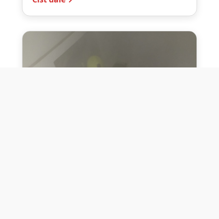
10. července 2026
Těžko na cvičišti, lehko na
bojišti
Dne 10. července 2026 jsme si na vlastní
kůži otestovali přísloví těžko na cvičišti,
lehko na bojišti. Pomocí přístroje ...