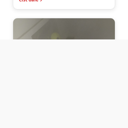
10. července 2026
Těžko na cvičišti, lehko na
bojišti
Dne 10. července 2026 jsme si na vlastní
kůži otestovali přísloví těžko na cvičišti,
lehko na bojišti. Pomocí přístroje ...