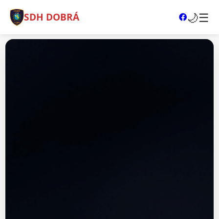
🌙
☰
SDH DOBRÁ