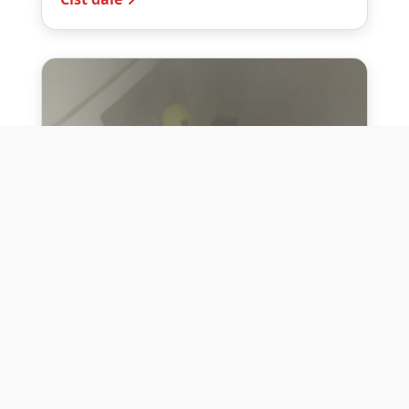
10. července 2026
Těžko na cvičišti, lehko na
bojišti
Dne 10. července 2026 jsme si na vlastní
kůži otestovali přísloví těžko na cvičišti,
lehko na bojišti. Pomocí přístroje ...