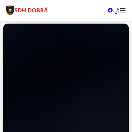
🌙
☰
SDH DOBRÁ