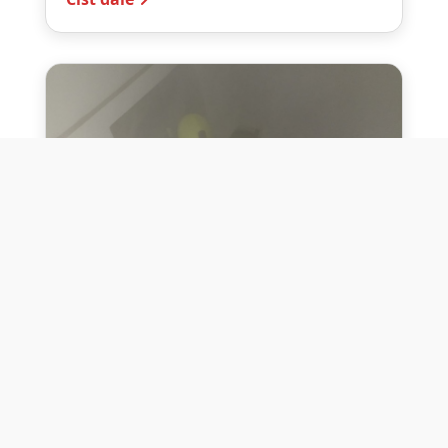
10. července 2026
Těžko na cvičišti, lehko na
bojišti
Dne 10. července 2026 jsme si na vlastní
kůži otestovali přísloví těžko na cvičišti,
lehko na bojišti. Pomocí přístroje ...