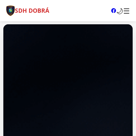
🌙
☰
SDH DOBRÁ