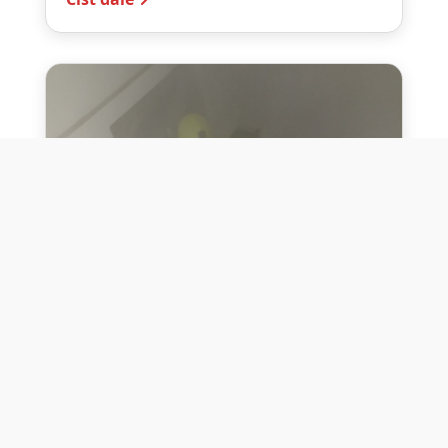
10. července 2026
Těžko na cvičišti, lehko na
bojišti
Dne 10. července 2026 jsme si na vlastní
kůži otestovali přísloví těžko na cvičišti,
lehko na bojišti. Pomocí přístroje ...