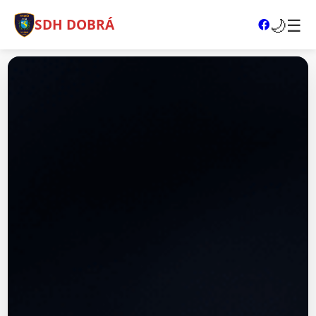
🌙
☰
SDH DOBRÁ