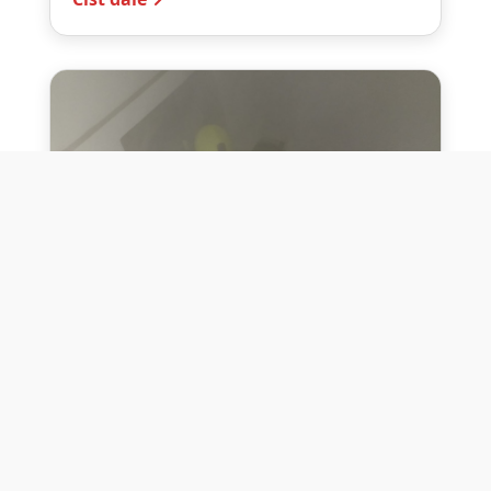
10. července 2026
Těžko na cvičišti, lehko na
bojišti
Dne 10. července 2026 jsme si na vlastní
kůži otestovali přísloví těžko na cvičišti,
lehko na bojišti. Pomocí přístroje ...