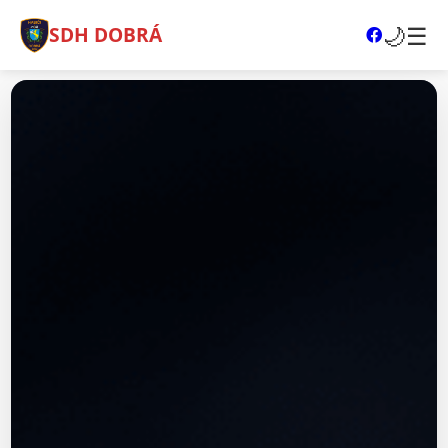
🌙
☰
SDH DOBRÁ