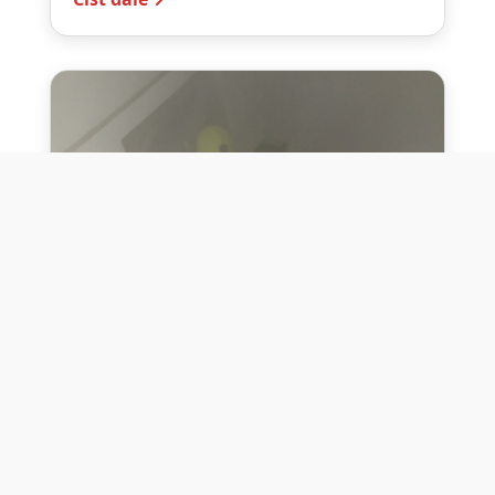
10. července 2026
Těžko na cvičišti, lehko na
bojišti
Dne 10. července 2026 jsme si na vlastní
kůži otestovali přísloví těžko na cvičišti,
lehko na bojišti. Pomocí přístroje ...