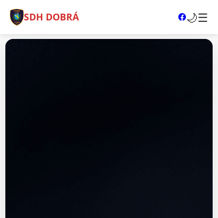
🌙
☰
SDH DOBRÁ